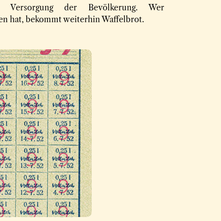
die Versorgung der Bevölkerung. Wer
en hat, bekommt weiterhin Waffelbrot.
des Krieges?
eilt wurden, führte der
el Brot, Fleisch, Zucker
ler kontrollierten genau,
 kaufen. Trotzdem waren
shalb auch eine wichtige
r allem das, was die
ng.