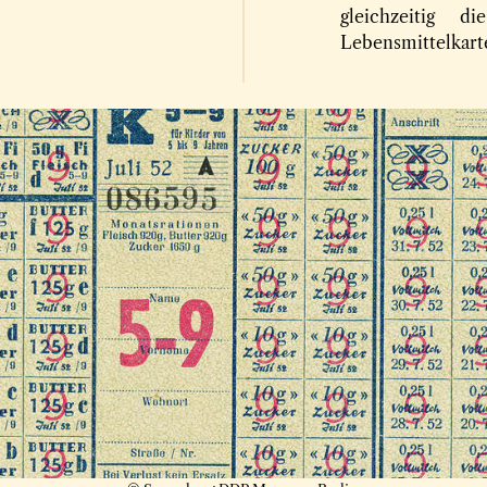
gleichzeitig 
Lebensmittelkart
nierten Lebensmittelkarten während 
genug Lebensmittel für alle. Damit die knappen Vorräte gerecht vert
n ein. Jede Person bekam einen Ausweis, der genau festlegte, wie vi
e. Ohne Karte gab es nichts – sie war dein „Einkaufs-Ticket“. Händ
damit niemand zu viel bekam und alle das Nötigste erhielten.
malverbraucher“ etwa 2.250 g Brot, 500 g Fleisch und 270 g Fett
 ausverkauft oder nur selten verfügbar. Unsere Produktion war de
r die Bevölkerung – wir lieferten nicht nur Leckereien, sondern vo
nschen täglich brauchten. Das gab uns eine besondere Verantwortu