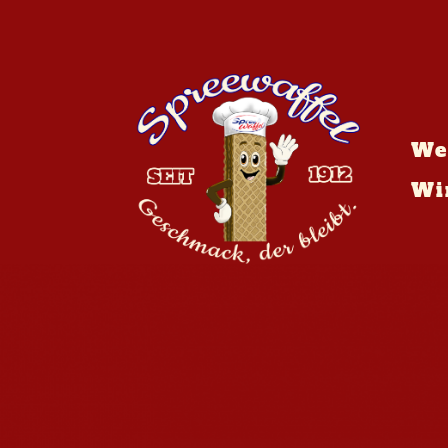
We
Wi