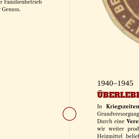
r Familienbetrieb
r Genuss.
1940–1945
ÜBERLEB
In
Kriegszeite
Grundversorgu
Durch eine
Vere
wir weiter pro
Heizmittel beli