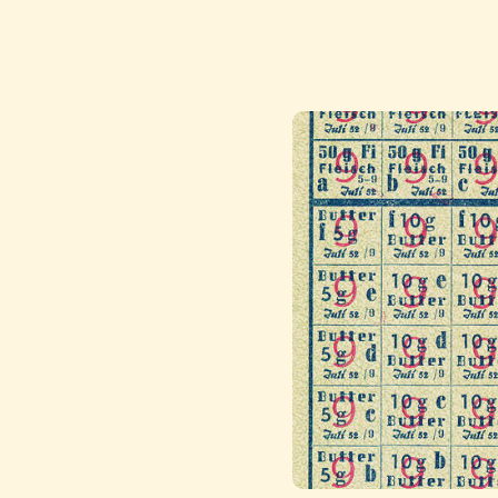
Wie funktio
Im Krieg gab es nicht 
Staat Lebensmittelkarte
oder Öl sie kaufen durft
Pro Woche durften „Nor
manche Lebensmittel oft
Versorgungslinie fü
Me