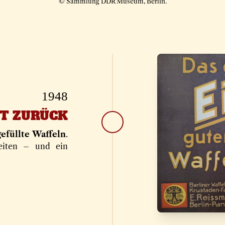
© Sammlung DDR Museum, Berlin.
1948
T ZURÜCK
gefüllte Waffeln
.
eiten – und ein