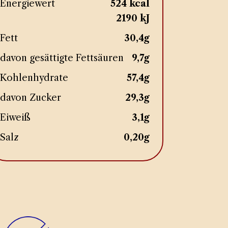
Energiewert
524 kcal
2190 kJ
Fett
30,4g
davon gesättigte Fettsäuren
9,7g
Kohlenhydrate
57,4g
davon Zucker
29,3g
Eiweiß
3,1g
Salz
0,20g