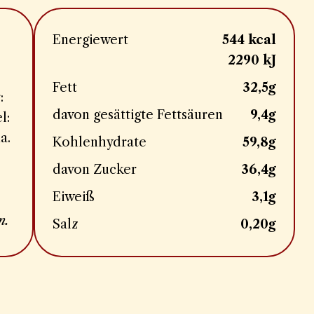
Energiewert
544 kcal
2290 kJ
Fett
32,5g
:
davon gesättigte Fettsäuren
9,4g
l:
a.
Kohlenhydrate
59,8g
davon Zucker
36,4g
Eiweiß
3,1g
n.
Salz
0,20g