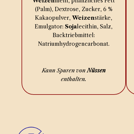
Weizen
mehl, pflanzliches Fett
(Palm), Dextrose, Zucker, 6 %
Kakaopulver,
Weizen
stärke,
Emulgator:
Soja
lecithin, Salz,
Backtriebmittel:
Natriumhydrogencarbonat.
Kann Spuren von
Nüssen
enthalten.