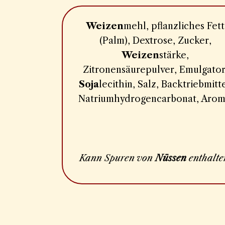
Weizen
mehl, pflanzliches Fett
(Palm), Dextrose, Zucker,
Weizen
stärke,
Zitronensäurepulver, Emulgator
Soja
lecithin, Salz, Backtriebmitte
Natriumhydrogencarbonat, Arom
Kann Spuren von
Nüssen
enthalte