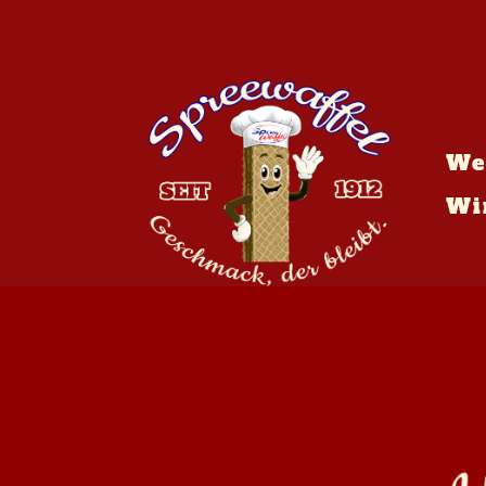
We
Wi